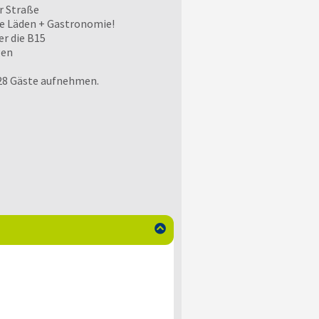
r Straße
ge Läden + Gastronomie!
r die B15
gen
28 Gäste aufnehmen.
