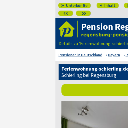
Unterkünfte
Inhalt




Pension Re
Details zu ‘Ferienwohnung-schierli
Pensionen in Deutschland
Bayern
R
Ferienwohnung-schierling.d
Schierling bei Regensburg