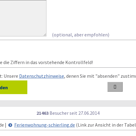
(optional, aber empfohlen)
 die Ziffern in das vorstehende Kontrollfeld!
t: Unsere
Datenschutzhinweise
, denen Sie mit "absenden" zusti

21463
Besucher seit
2
7.0
6.2
0
1
4
de |
Ferienwohnung-schierling.de
(Link zur Ansicht in der Tabel