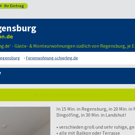
Ihr Eintrag

gensburg
ng.de‘ - Gäste- & Monteurwohnungen südlich von Regensburg, je 
egensburg
Ferienwohnung-schierling.de
e
Jetzt unverbindlich anfragen!
In 15 Min. in Regensburg, in 20 Min. in
Dingolfing, in 30 Min. in Landshut!
• verschieden groß und sehr ruhige, g
• alle mit Balkon oder Terrasse