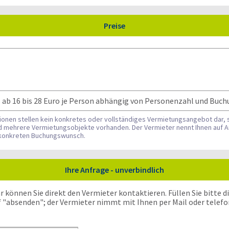
Preise
 ab 16 bis 28 Euro je Person abhängig von Personenzahl und Buc
tionen stellen kein konkretes oder vollständiges Vermietungsangebot dar, 
nd mehrere Vermietungsobjekte vorhanden. Der Vermieter nennt Ihnen auf A
n konkreten Buchungswunsch.
Ihre Anfrage - unverbindlich
önnen Sie direkt den Vermieter kontaktieren. Füllen Sie bitte die
f "absenden"; der Vermieter nimmt mit Ihnen per Mail oder telefo