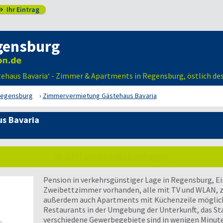
Ihr Eintrag

gensburg
ehaus Bavaria‘ - Zimmer & Apartments in Regensburg, östlich de
egensburg
Zimmervermietung Gästehaus Bavaria
s Bavaria
Jetzt unverbindlich anfragen!
Pension in verkehrsgünstiger Lage in Regensburg, 
Zweibettzimmer vorhanden, alle mit TV und WLAN, z.T
außerdem auch Apartments mit Küchenzeile möglich
Restaurants in der Umgebung der Unterkunft, das St
verschiedene Gewerbegebiete sind in wenigen Minute