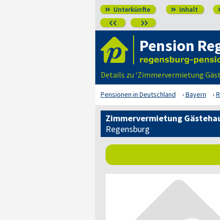
Unterkünfte
Inhalt




Pension Re
Details zu ‘Zimmervermietung Gäst
Pensionen in Deutschland
Bayern
R
Zimmervermietung Gästehau
Regensburg