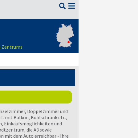

s Zentrums
Einzelzimmer, Doppelzimmer und
. mit Balkon, Kühlschrank etc.,
, Einkaufsmöglichkeiten und
adtzentrum, die A3 sowie
n mit dem Auto erreichbar - Ihre