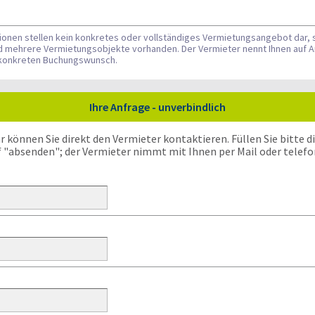
tionen stellen kein konkretes oder vollständiges Vermietungsangebot dar, 
nd mehrere Vermietungsobjekte vorhanden. Der Vermieter nennt Ihnen auf A
n konkreten Buchungswunsch.
Ihre Anfrage - unverbindlich
önnen Sie direkt den Vermieter kontaktieren. Füllen Sie bitte die
f "absenden"; der Vermieter nimmt mit Ihnen per Mail oder telefo